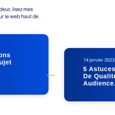
eur, lisez mes
sur le web haut de
ions
14 janvier 2023
ujet
5 Astuce
De Qualit
Audience