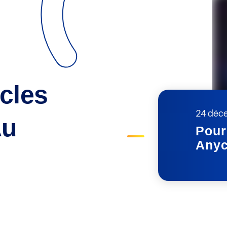
cles
24 déc
Au
Pour
Anyc