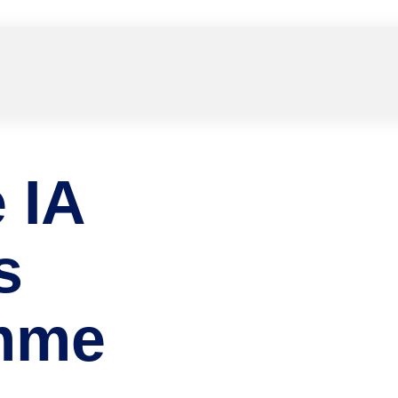
 IA
s
mme