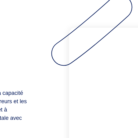
a capacité
reurs et les
t à
itale avec